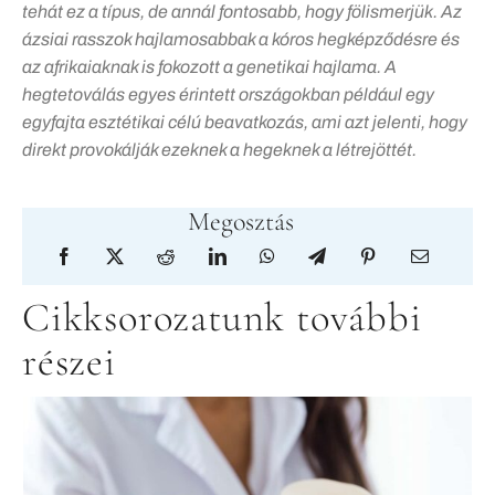
tehát ez a típus, de annál fontosabb, hogy fölismerjük. Az
ázsiai rasszok hajlamosabbak a kóros hegképződésre és
az afrikaiaknak is fokozott a genetikai hajlama. A
hegtetoválás egyes érintett országokban például egy
egyfajta esztétikai célú beavatkozás, ami azt jelenti, hogy
direkt provokálják ezeknek a hegeknek a létrejöttét.
Megosztás
Cikksorozatunk további
részei