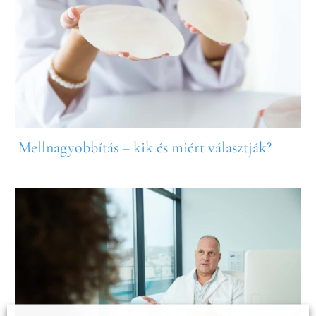
Mellnagyobbítás – kik és miért választják?