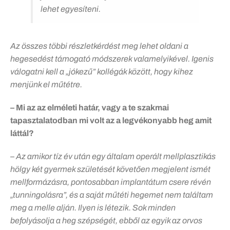
lehet egyesíteni.
Az összes többi részletkérdést meg lehet oldani a
hegesedést támogató módszerek valamelyikével. Igenis
válogatni kell a „jókezű” kollégák között, hogy kihez
menjünk el műtétre.
– Mi az az elméleti határ, vagy a te szakmai
tapasztalatodban mi volt az a legvékonyabb heg amit
láttál?
– Az amikor tíz év után egy általam operált mellplasztikás
hölgy két gyermek születését követően megjelent ismét
mellformázásra, pontosabban implantátum csere révén
„tunningolásra”, és a saját műtéti hegemet nem találtam
meg a melle alján. Ilyen is létezik. Sok minden
befolyásolja a heg szépségét, ebből az egyik az orvos