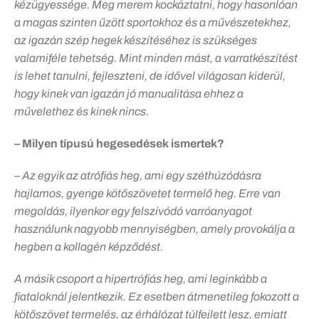
kézügyessége. Meg merem kockáztatni, hogy hasonlóan
a magas szinten űzött sportokhoz és a művészetekhez,
az igazán szép hegek készítéséhez is szükséges
valamiféle tehetség. Mint minden mást, a varratkészítést
is lehet tanulni, fejleszteni, de idővel világosan kiderül,
hogy kinek van igazán jó manualitása ehhez a
művelethez és kinek nincs.
– Milyen típusú hegesedések ismertek?
– Az egyik az atrófiás heg, ami egy széthúzódásra
hajlamos, gyenge kötőszövetet termelő heg. Erre van
megoldás, ilyenkor egy felszívódó varróanyagot
használunk nagyobb mennyiségben, amely provokálja a
hegben a kollagén képződést.
A másik csoport a hipertrófiás heg, ami leginkább a
fiataloknál jelentkezik. Ez esetben átmenetileg fokozott a
kötőszövet termelés, az érhálózat túlfejlett lesz, emiatt