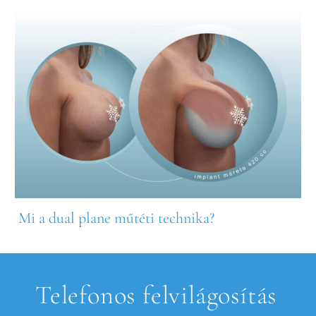
Mi a dual plane műtéti technika?
Telefonos felvilágosítás