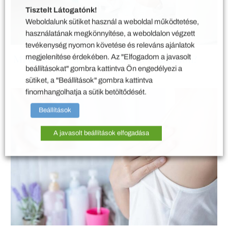
Tisztelt Látogatónk!
Weboldalunk sütiket használ a weboldal működtetése,
használatának megkönnyítése, a weboldalon végzett
tevékenység nyomon követése és releváns ajánlatok
megjelenítése érdekében. Az "Elfogadom a javasolt
Mi történik a mellplasztikai konzultáción?
beállításokat" gombra kattintva Ön engedélyezi a
sütiket, a "Beállítások" gombra kattintva
finomhangolhatja a sütik betöltődését.
Beállítások
A javasolt beállítások elfogadása