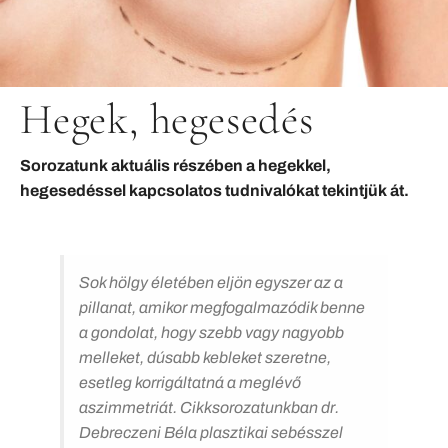
információk
Kapcsolat
Hegek, hegesedés
Sorozatunk aktuális részében a hegekkel,
hegesedéssel kapcsolatos tudnivalókat tekintjük át.
Sok hölgy életében eljön egyszer az a
pillanat, amikor megfogalmazódik benne
a gondolat, hogy szebb vagy nagyobb
melleket, dúsabb kebleket szeretne,
esetleg korrigáltatná a meglévő
aszimmetriát. Cikksorozatunkban dr.
Debreczeni Béla plasztikai sebésszel