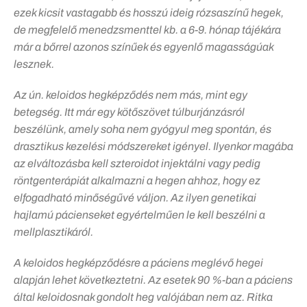
ezek kicsit vastagabb és hosszú ideig rózsaszínű hegek,
de megfelelő menedzsmenttel kb. a 6-9. hónap tájékára
már a bőrrel azonos színűek és egyenlő magasságúak
lesznek.
Az ún. keloidos hegképződés nem más, mint egy
betegség. Itt már egy kötőszövet túlburjánzásról
beszélünk, amely soha nem gyógyul meg spontán, és
drasztikus kezelési módszereket igényel. Ilyenkor magába
az elváltozásba kell szteroidot injektálni vagy pedig
röntgenterápiát alkalmazni a hegen ahhoz, hogy ez
elfogadható minőségűvé váljon. Az ilyen genetikai
hajlamú pácienseket egyértelműen le kell beszélni a
mellplasztikáról.
A keloidos hegképződésre a páciens meglévő hegei
alapján lehet következtetni. Az esetek 90 %-ban a páciens
által keloidosnak gondolt heg valójában nem az. Ritka