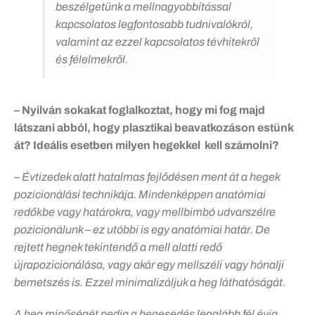
beszélgetünk a mellnagyobbítással
kapcsolatos legfontosabb tudnivalókról,
valamint az ezzel kapcsolatos tévhitekről
és félelmekről.
– Nyilván sokakat foglalkoztat, hogy mi fog majd
látszani abból, hogy plasztikai beavatkozáson estünk
át? Ideális esetben milyen hegekkel kell számolni?
– Évtizedek alatt hatalmas fejlődésen ment át a hegek
pozicionálási technikája. Mindenképpen anatómiai
redőkbe vagy határokra, vagy mellbimbó udvarszélre
pozicionálunk – ez utóbbi is egy anatómiai határ. De
rejtett hegnek tekintendő a mell alatti redő
újrapozicionálása, vagy akár egy mellszéli vagy hónalji
bemetszés is. Ezzel minimalizáljuk a heg láthatóságát.
A heg minőségét pedig a hegesedés legalább fél évig