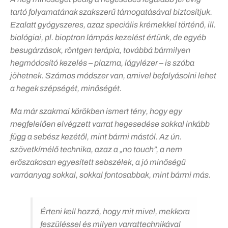
tartó folyamatának szakszerű támogatásával biztosítjuk.
Ezalatt gyógyszeres, azaz speciális krémekkel történő, ill.
biológiai, pl. bioptron lámpás kezelést értünk, de egyéb
besugárzások, röntgen terápia, továbbá bármilyen
hegmódosító kezelés – plazma, lágylézer – is szóba
jöhetnek. Számos módszer van, amivel befolyásolni lehet
a hegek szépségét, minőségét.
Ma már szakmai körökben ismert tény, hogy egy
megfelelően elvégzett varrat hegesedése sokkal inkább
függ a sebész kezétől, mint bármi mástól. Az ún.
szövetkímélő technika, azaz a „no touch”, a nem
erőszakosan egyesített sebszélek, a jó minőségű
varróanyag sokkal, sokkal fontosabbak, mint bármi más.
Érteni kell hozzá, hogy mit mivel, mekkora
feszüléssel és milyen varrattechnikával