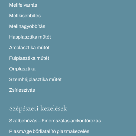
Mellfelvarrás
Mellkisebbítés
Mellnagyobbítás
Hasplasztika műtét
Arcplasztika műtét
Fülplasztika műtét
Orrplasztika
Szemhéjplasztika műtét
Zsírleszívás
Szépészeti kezelések
Szálbehúzás – Finomszálas arckontúrozás
PlasmAge bőrfiatalító plazmakezelés