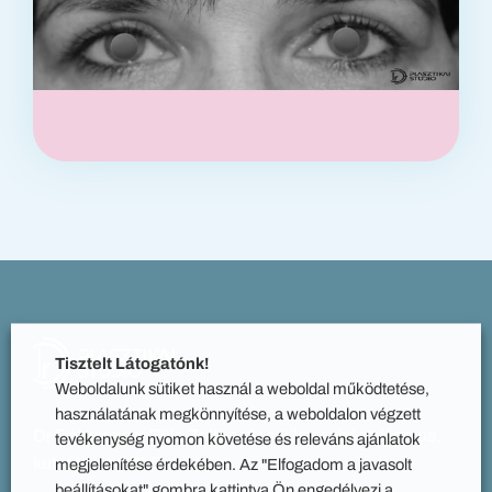
Tisztelt Látogatónk!
Weboldalunk sütiket használ a weboldal működtetése,
használatának megkönnyítése, a weboldalon végzett
Dr Debreczeni Béla Zoltán plasztikai sebész főorvos,
tevékenység nyomon követése és releváns ajánlatok
kutatóorvos PhD
megjelenítése érdekében. Az "Elfogadom a javasolt
beállításokat" gombra kattintva Ön engedélyezi a