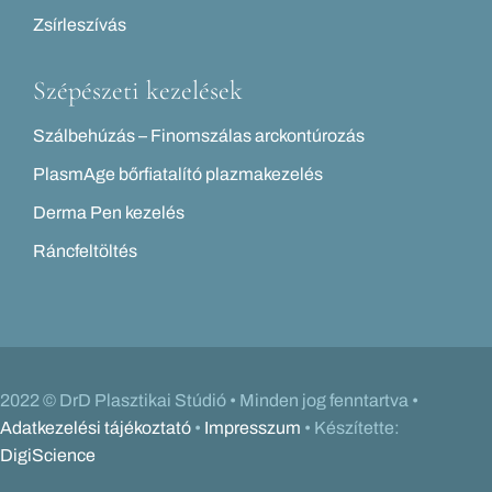
Zsírleszívás
Szépészeti kezelések
Szálbehúzás – Finomszálas arckontúrozás
PlasmAge bőrfiatalító plazmakezelés
Derma Pen kezelés
Ráncfeltöltés
2022 © DrD Plasztikai Stúdió • Minden jog fenntartva •
Adatkezelési tájékoztató
•
Impresszum
• Készítette:
DigiScience