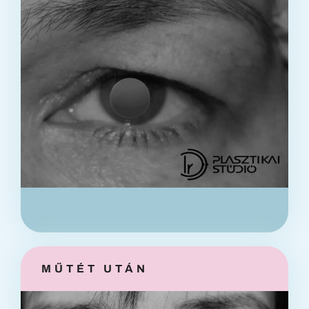
információk
Kapcsolat
MŰTÉT UTÁN