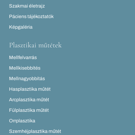
Szakmai életrajz
Páciens tájékoztatók
Képgaléria
Plasztikai műtétek
Mellfelvarrás
Mellkisebbítés
Mellnagyobbítás
Hasplasztika műtét
Arcplasztika műtét
Fülplasztika műtét
Orrplasztika
Szemhéjplasztika műtét