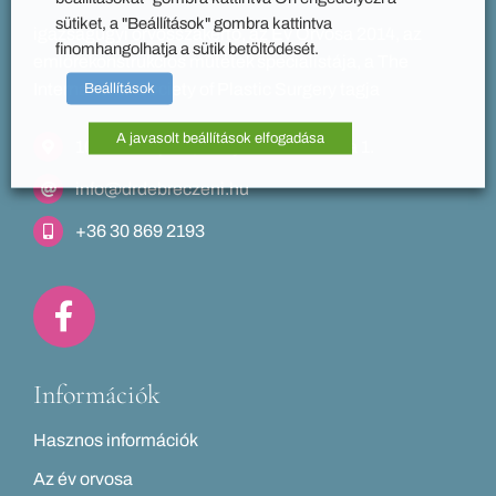
sütiket, a "Beállítások" gombra kattintva
igazságügyi orvosszakértő, az Év Orvosa 2014, az
finomhangolhatja a sütik betöltődését.
emlőrekonstrukciós műtétek specialistája, a The
Beállítások
International Society of Plastic Surgery tagja
A javasolt beállítások elfogadása
1012 Budapest, Kuny Domokos utca 1.
info@drdebreczeni.hu
+36 30 869 2193
Információk
Hasznos információk
Az év orvosa