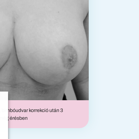
s, bimbóudvar korrekció után 3
 még érésben