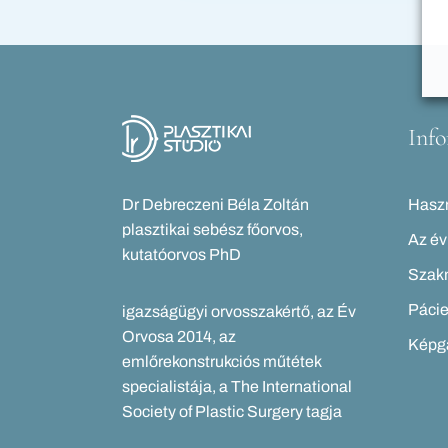
Inf
Dr Debreczeni Béla Zoltán
Haszn
plasztikai sebész főorvos,
Az év
kutatóorvos PhD
Szakm
Pácie
igazságügyi orvosszakértő, az Év
Orvosa 2014, az
Képga
emlőrekonstrukciós műtétek
specialistája, a The International
Society of Plastic Surgery tagja