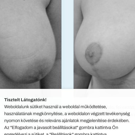
Tisztelt Látogatónk!
Weboldalunk sütiket használ a weboldal működtetése,
méretű , megereszkedett
Mellkisebbítés, felvarrá
használatának megkönnyítése, a weboldalon végzett tevékenység
naszt okoznak
hónapos kontroll, hegek
nyomon követése és releváns ajánlatok megjelenítése érdekében.
Az "Elfogadom a javasolt beállításokat" gombra kattintva Ön
engedélyezi a sütiket, a "Beállítások" gombra kattintva