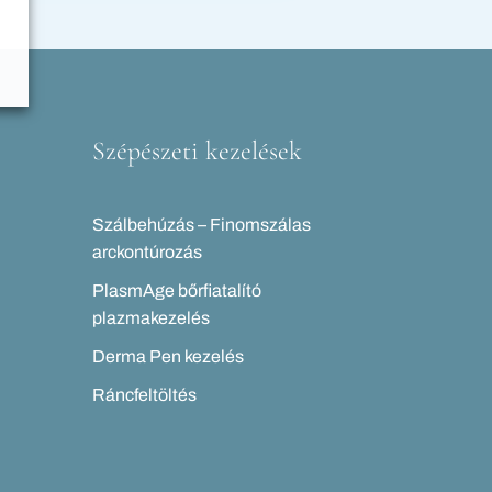
Szépészeti kezelések
Szálbehúzás – Finomszálas
arckontúrozás
PlasmAge bőrfiatalító
plazmakezelés
Derma Pen kezelés
Ráncfeltöltés