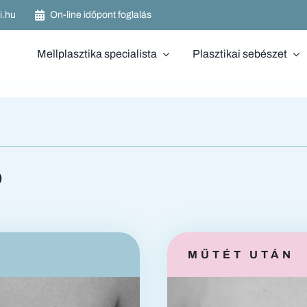
i.hu
On-line időpont foglalás
Mellplasztika specialista
Plasztikai sebészet
ó
MŰTÉT UTÁN