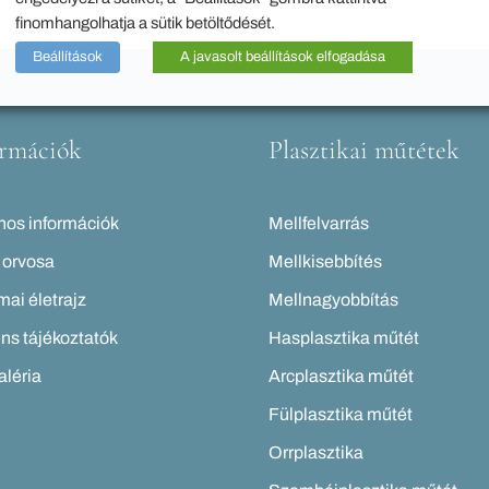
finomhangolhatja a sütik betöltődését.
Beállítások
A javasolt beállítások elfogadása
ormációk
Plasztikai műtétek
os információk
Mellfelvarrás
 orvosa
Mellkisebbítés
ai életrajz
Mellnagyobbítás
ns tájékoztatók
Hasplasztika műtét
léria
Arcplasztika műtét
Fülplasztika műtét
Orrplasztika