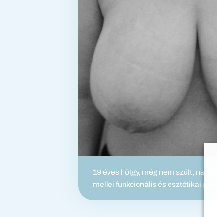
19 éves hölgy, még nem szült, nagy
mellei funkcionális és esztétikai pa