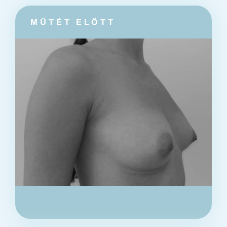
információk
MŰTÉT ELŐTT
Kapcsolat