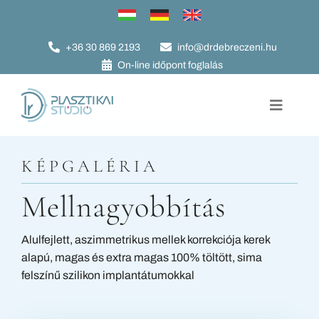
Kihagyás
+36 30 869 2193
info@drdebreczeni.hu
On-line időpont foglalás
Toggle
Navigat
Plasztikai műtétek
KÉPGALÉRIA
Szépészet
Mellnagyobbítás
Képgaléria
Alulfejlett, aszimmetrikus mellek korrekciója kerek
Szakmai életrajz
alapú, magas és extra magas 100% töltött, sima
felszínű szilikon implantátumokkal
Az év orvosa
Hasznos