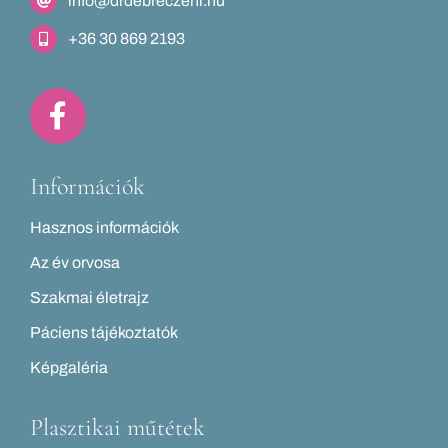
info@drdebreczeni.hu
+36 30 869 2193
Információk
Hasznos információk
Az év orvosa
Szakmai életrajz
Páciens tájékoztatók
Képgaléria
Plasztikai műtétek