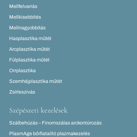
Mellfelvarrás
Mellkisebbítés
Mellnagyobbítás
Hasplasztika műtét
Arcplasztika műtét
Fülplasztika műtét
Orrplasztika
Szemhéjplasztika műtét
Zsírleszívás
Szépészeti kezelések
Szálbehúzás – Finomszálas arckontúrozás
PlasmAge bőrfiatalító plazmakezelés