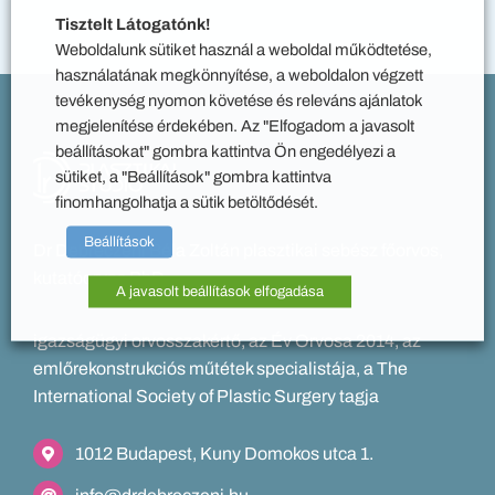
Tisztelt Látogatónk!
Weboldalunk sütiket használ a weboldal működtetése,
használatának megkönnyítése, a weboldalon végzett
tevékenység nyomon követése és releváns ajánlatok
megjelenítése érdekében. Az "Elfogadom a javasolt
beállításokat" gombra kattintva Ön engedélyezi a
sütiket, a "Beállítások" gombra kattintva
finomhangolhatja a sütik betöltődését.
Beállítások
Dr Debreczeni Béla Zoltán plasztikai sebész főorvos,
kutatóorvos PhD
A javasolt beállítások elfogadása
igazságügyi orvosszakértő, az Év Orvosa 2014, az
emlőrekonstrukciós műtétek specialistája, a The
International Society of Plastic Surgery tagja
1012 Budapest, Kuny Domokos utca 1.