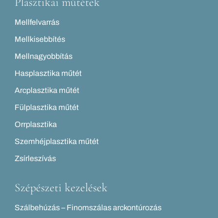
Plasztikai műtétek
Mellfelvarrás
Mellkisebbítés
Mellnagyobbítás
Hasplasztika műtét
Arcplasztika műtét
Fülplasztika műtét
Orrplasztika
Szemhéjplasztika műtét
Zsírleszívás
Szépészeti kezelések
Szálbehúzás – Finomszálas arckontúrozás