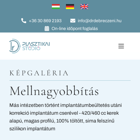
Kihagyás
+36 30 869 2193
info@drdebreczeni.hu
On-line időpont foglalás
Toggle
Navigat
Plasztikai műtétek
KÉPGALÉRIA
Szépészet
Mellnagyobbítás
Képgaléria
Más intézetben történt implantátumbeültetés utáni
Szakmai életrajz
korrekció implantátum cserével - 420/460 cc kerek
alapú, magas profilú, 100% töltött, sima felszínű
Az év orvosa
szilikon implantátum
Hasznos