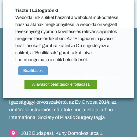
Tisztelt Látogatónk!
Weboldalunk sütiket használ a weboldal működtetése,
használatának megkönnyítése, a weboldalon végzett
tevékenység nyomon követése és releváns ajánlatok
megjelenítése érdekében. Az "Elfogadom a javasolt
beállításokat" gombra kattintva Ön engedélyezi a
sütiket, a "Beállítások" gombra kattintva
finomhangolhatja a sütik betöltődését.
Beállítások
Dr Debreczeni Béla Zoltán plasztikai sebész főorvos,
kutatóorvos PhD
A javasolt beállítások elfogadása
igazságügyi orvosszakértő, az Év Orvosa 2014, az
emlőrekonstrukciós műtétek specialistája, a The
International Society of Plastic Surgery tagja
1012 Budapest, Kuny Domokos utca 1.