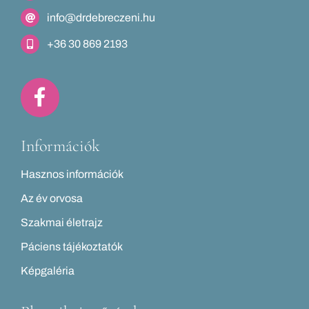
info@drdebreczeni.hu
+36 30 869 2193
Információk
Hasznos információk
Az év orvosa
Szakmai életrajz
Páciens tájékoztatók
Képgaléria