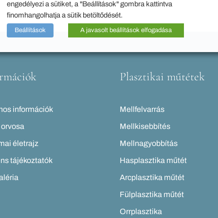
engedélyezi a sütiket, a "Beállítások" gombra kattintva
finomhangolhatja a sütik betöltődését.
Beállítások
A javasolt beállítások elfogadása
ormációk
Plasztikai műtétek
os információk
Mellfelvarrás
 orvosa
Mellkisebbítés
ai életrajz
Mellnagyobbítás
ns tájékoztatók
Hasplasztika műtét
léria
Arcplasztika műtét
Fülplasztika műtét
Orrplasztika