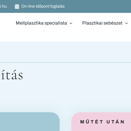
i.hu
On-line időpont foglalás
Mellplasztika specialista
Plasztikai sebészet
ítás
MŰTÉT UTÁN