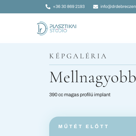
Kihagyás
+36 30 869 2193
info@drdebreczen
KÉPGALÉRIA
Mellnagyobb
390 cc magas profilú implant
MŰTÉT ELŐTT