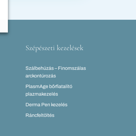
Szépészeti kezelések
Szálbehúzás – Finomszálas
arckontúrozás
PlasmAge bőrfiatalító
plazmakezelés
Derma Pen kezelés
Ráncfeltöltés