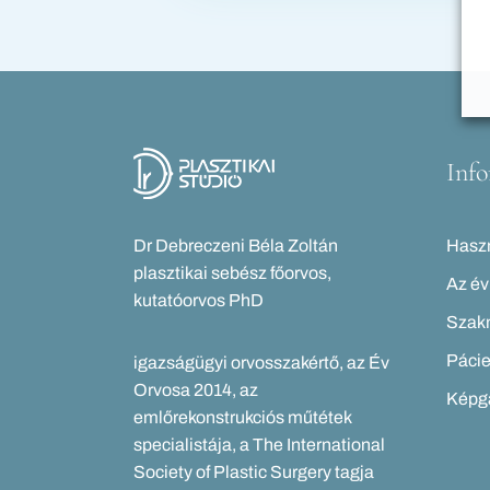
Inf
Dr Debreczeni Béla Zoltán
Haszn
plasztikai sebész főorvos,
Az év
kutatóorvos PhD
Szakm
Pácie
igazságügyi orvosszakértő, az Év
Orvosa 2014, az
Képga
emlőrekonstrukciós műtétek
specialistája, a The International
Society of Plastic Surgery tagja